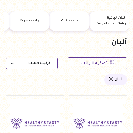
ألبان نباتية
حليب Milk
رايب Rayeb
ز
Vegetarian Dairy
ألبان
تصفية البيانات
ألبان