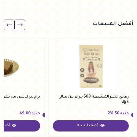
أفضل المبيعات
رقائق الخبز المشبعة 500 جرام من سالي
براونيز لوتس من فلوري
فؤاد
جنيه
231.50
جنيه
49.00
أضف للسلة
أضف ل
جنيه
231.50
جنيه
49.00