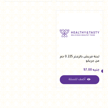
لبنة فريش بالزعتر 0.225 جم
من جريكو
جنيه
97.00
أضف للسلة
جنيه
97.00