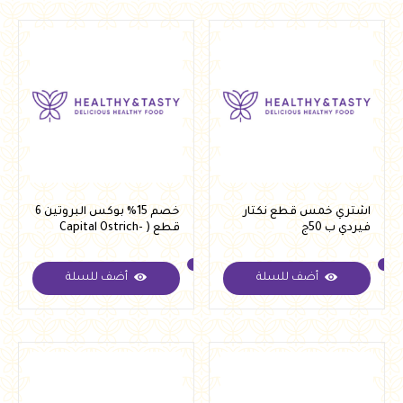
اشتري خمس قطع نكتار
خصم 15% بوكس البروتين 6
فيردي ب 50ج
قطع ( Capital Ostrich-
albele boom meat -
pescado - faraza - nouri -
DR.Quail -emky )
أضف للسلة
أضف للسلة