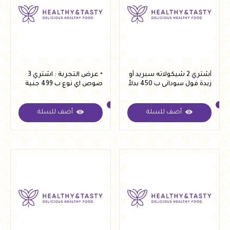
أشتري 2 شيكولاته سبريد أو
• عرض التجربة : اشتري 3
زبدة فول سودانى ب 450 بدلأ
صوص اي نوع ب 499 جنية
من 600
بدل 525 جنية
أضف للسلة
أضف للسلة