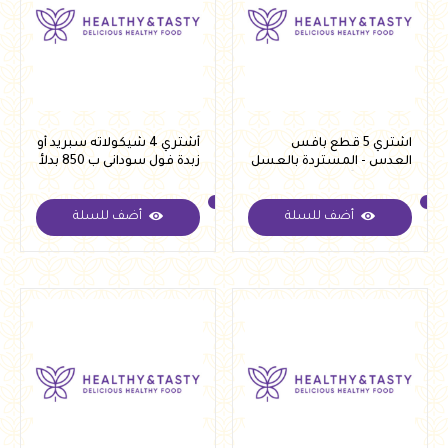
اشتري 5 قطع بافس
أشتري 4 شيكولاته سبريد أو
العدس - المستردة بالعسل
زبدة فول سودانى ب 850 بدلأ
ب 60 ج بدلاّ من 75 ج
من 1200
أضف للسلة
أضف للسلة