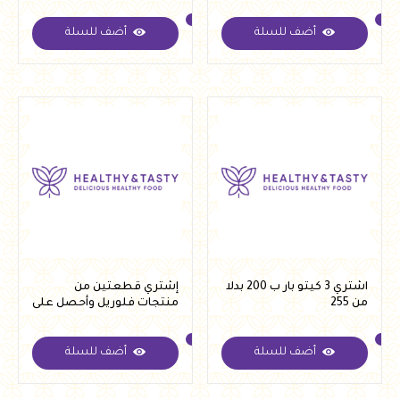
International) ب 6500 بدلا
من 7100
أضف للسلة
أضف للسلة
اشتري 3 كيتو بار ب 200 بدلا
إشتري قطعتين من
من 255
منتجات فلوريل وأحصل على
خصم 10%
أضف للسلة
أضف للسلة