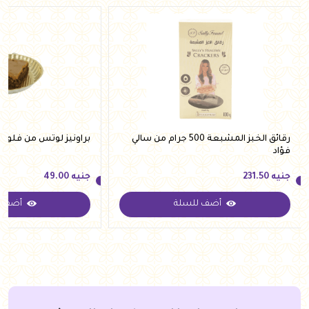
رقائق الخبز المشبعة 500 جرام من سالي
براونيز لوتس من فلوري
فؤاد
جنيه
231.50
جنيه
49.00
أضف للسلة
أضف ل
جنيه
231.50
جنيه
49.00