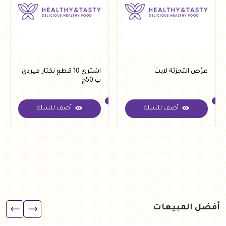
عرّض التجزئة لايت
اشتري 10 قطع نكتار فيردي
ب 50ج
أضف للسلة
أضف للسلة
أفضل المبيعات