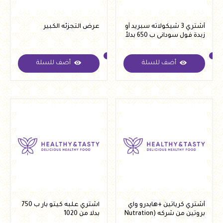
أشتري 3 شيكولاته سبريد أو
عرض التجزئه الكبير
زبدة فول سودانى ب 650 بدلأ
من 900
أضف للسلة
أضف للسلة
أشتري كرياتين +هايدرو واي
اشتري علبه كيتو بار ب 750
بروتين من شركه (Nutration
بدلا من 1020