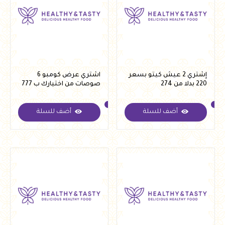
إشتري 2 عيش كيتو بسعر
اشتري عرض كومبو 6
220 بدلا من 274
صوصات من اختيارك ب 777
جنيه بدلا من 1100 جنية
أضف للسلة
أضف للسلة