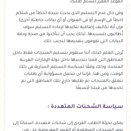
الموعد المقرر لتسلم طلبك.
وفي حال عدم التسليم الذى يحدث نتيجة لخطأ من قبلكم
(خطأ في الإسم أو في العنوان أو أي بيانات خاطئة أخرى)
فإن أية تكاليف إضافية نتكبدها لإعادة التسليم سوف
تُطالبون بتسديدها، لذلك يجب أن تتأكدوا من صحة ودقة
البيانات التي تقومون بتقديمها لتجنب ذلك.
يُرجى العلم كذلك أننا سنقوم بتسليم المنتجات فقط داخل
المناطق التي قمنا بتحديدها داخل دولة الإمارات العربية
المتحدة، وذلك وفقًا لسياسة التسليم السارية في ذلك
الوقت، ومن هنا، فإننا لن نتحمل مسؤولية أي طلبات
تتعلق بالمنتجات تم طلبها خارج تلك المناطق التي تم
تحديدها من قبلنا مُسبقًا.
سياسة الشحنات المتعددة :
يمكن تجزئة الطلب الفردي إلى شحنات متعددة، استنادًا إلى
توفر المنتجات المطلوبة أو القيود المفروضة على وزن