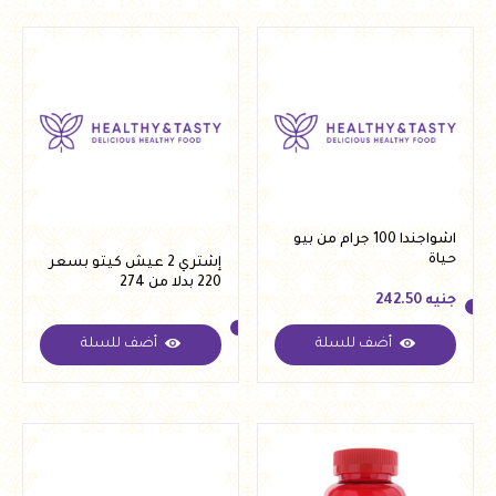
اشواجندا 100 جرام من بيو
حياة
إشتري 2 عيش كيتو بسعر
220 بدلا من 274
جنيه
242.50
أضف للسلة
أضف للسلة
جنيه
242.50