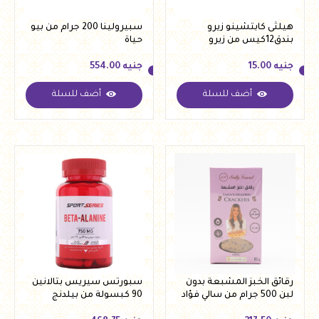
هيلثى كابتشينو زيرو
سبيرولينا 200 جرام من بيو
بندق12كيس من زيرو
حياة
جنيه
15.00
جنيه
554.00
أضف للسلة
أضف للسلة
جنيه
15.00
جنيه
554.00
رقائق الخبز المشبعة بدون
سبورتس سيريس بتالانين
لبن 500 جرام من سالي فؤاد
90 كبسولة من بيلدنج
بلوكس