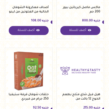
ماكس ماصل كيرياتين بيور
أصداف معكرونة الشوفان
200 جم
الخالية من الغلوتين من لينو
250 جرام
جنيه
800.00
جنيه
108.00
أضف للسلة
أضف للسلة
جنيه
800.00
جنيه
108.00
هيل فيل شاي مثلج بطعم
حلقات شوفان قرفة ستيفيا
الخوخ 12 باكت من
250 جرام من فيردي
التوناهيلث
جنيه
215.00
جنيه
92.50