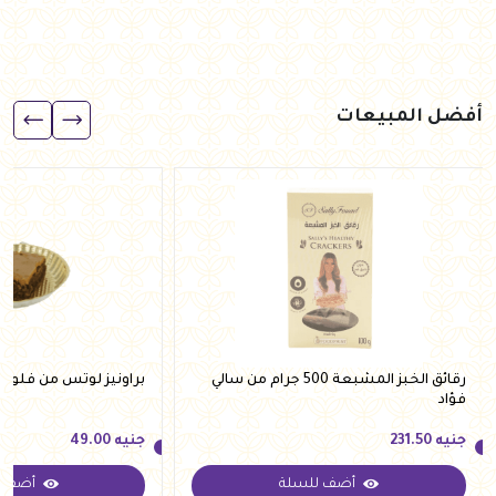
أفضل المبيعات
رقائق الخبز المشبعة 500 جرام من سالي
براونيز لوتس من فلوري
فؤاد
جنيه
231.50
جنيه
49.00
أضف للسلة
أضف ل
جنيه
231.50
جنيه
49.00