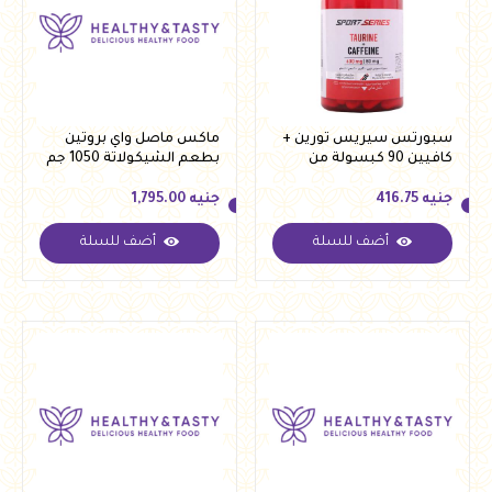
سبورتس سيريس تورين +
ماكس ماصل واي بروتين
كافيين 90 كبسولة من
بطعم الشيكولاتة 1050 جم
بيلدنج بلوكس
جنيه
416.75
جنيه
1,795.00
أضف للسلة
أضف للسلة
جنيه
416.75
جنيه
1,795.00