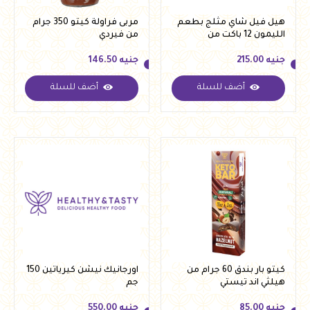
هيل فيل شاي مثلج بطعم
مربى فراولة كيتو 350 جرام
الليمون 12 باكت من
من فيردي
التوناهيلث
جنيه
215.00
جنيه
146.50
أضف للسلة
أضف للسلة
جنيه
215.00
جنيه
146.50
كيتو بار بندق 60 جرام من
اورجانيك نيشن كيرياتين 150
هيلثي اند تيستي
جم
جنيه
85.00
جنيه
550.00