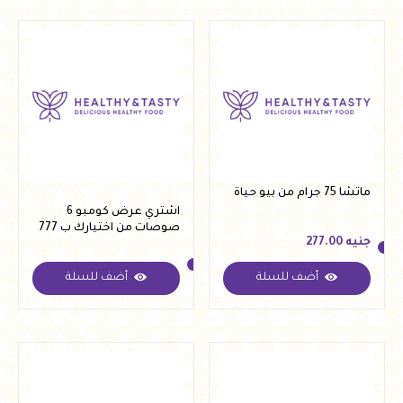
ماتشا 75 جرام من بيو حياة
اشتري عرض كومبو 6
صوصات من اختيارك ب 777
جنيه
277.00
جنيه بدلا من 1100 جنية
أضف للسلة
أضف للسلة
جنيه
277.00