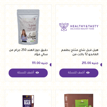
هيل فيل شاي مثلج بطعم
دقيق جوز الهند 250 جرام من
المانجو 12 باكت من
سالي فؤاد
التوناهيلث
جنيه
215.00
جنيه
111.00
أضف للسلة
أضف للسلة
جنيه
215.00
جنيه
111.00