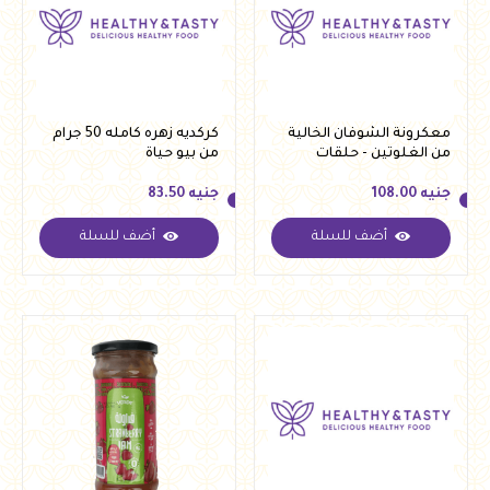
معكرونة الشوفان الخالية
كركديه زهره كامله 50 جرام
من الغلوتين - حلقات
من بيو حياة
صغيرة من لينو 250 جرام
جنيه
108.00
جنيه
83.50
أضف للسلة
أضف للسلة
جنيه
108.00
جنيه
83.50