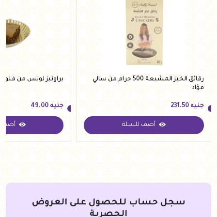
رقائق الخبز المشبعة 500 جرام من سالي
براونيز لوتس من فلوري
فؤاد
جنيه
231.50
جنيه
49.00
أضف للسلة
أضف ل
جنيه
231.50
جنيه
49.00
سجل حساب للحصول على العروض
الحصرية