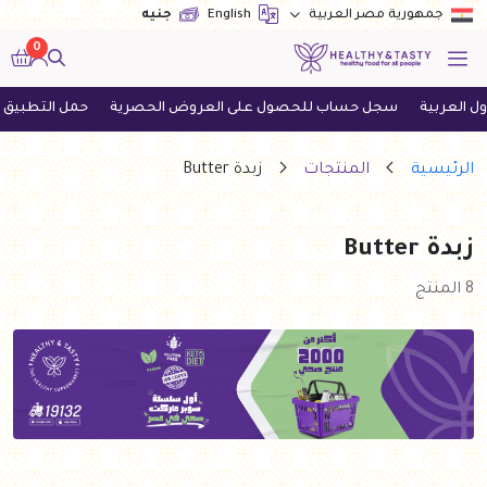
English
جنيه
جمهورية مصر العربية
0
ربية
سجل حساب للحصول على العروض الحصرية
حمل التطبيق الآن و
الرئيسية
المنتجات
زبدة Butter
زبدة Butter
8 المنتج