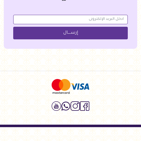
إرســــال