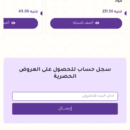
فؤاد
جنيه
231.50
جنيه
49.00
أضف للسلة
أضف ل
جنيه
231.50
جنيه
49.00
سجل حساب للحصول على العروض
الحصرية
إرســــال