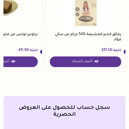
رقائق الخبز المشبعة 500 جرام من سالي
براونيز لوتس من فلوري
فؤاد
جنيه
231.50
جنيه
49.00
أضف للسلة
أضف ل
جنيه
231.50
جنيه
49.00
سجل حساب للحصول على العروض
الحصرية