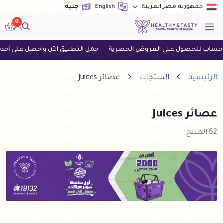
English
جنيه
جمهورية مصر العربية
0
 العروض الحصرية
حمل التطبيق الآن واحصل على أحدث العروض
اطلب
الرئيسية
المنتجات
عصائر Juices
عصائر Juices
62 المنتج