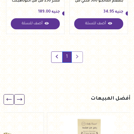
بطعم المانجو 300 مللي من
سكر 250 مل من التوناهيلث
زيرو تارجت
جنيه
34.95
جنيه
189.00
أضف للسلة
أضف للسلة
جنيه
34.95
جنيه
189.00
1
أفضل المبيعات