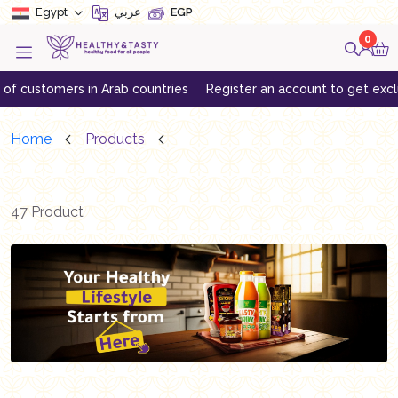
Egypt
عربي
EGP
0
 Arab countries
Register an account to get exclusive offers
Do
Home
Products
47 Product