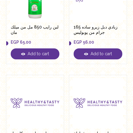
زبادي دبل زيرو ساده 165
لبن رايب 850 مل من ميلك
جرام من يوبوليس
مان
EGP
65.00
EGP
56.00
Add to cart
Add to cart
EGP
65.00
EGP
56.00