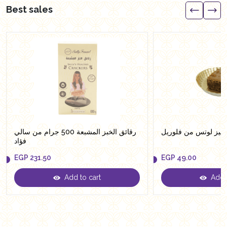
Best sales
ونيز لوتس من فلوريل
رقائق الخبز المشبعة 500 جرام من سالي
فؤاد
EGP
231.50
EGP
49.00
Add to cart
Add t
EGP
231.50
EGP
49.00