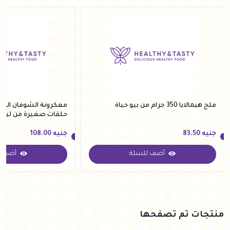
ملح هيمالايا 350 جرام من بيو حياة
معكرونة الشوفان الخال
حلقات صغيرة من لينو 250 جرام
جنيه
83.50
جنيه
108.00
أضف للسلة
أضف ل
جنيه
83.50
جنيه
108.00
منتجات تم تصفحها