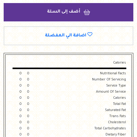
أضف إلى السلة
اضافة الي المفضلة
Calories
0
0
Nutritional Facts
0
0
Number Of Servicing
0
0
Service Type
0
0
Amount Of Service
0
0
Calories
0
0
Total Fat
0
0
Saturated Fat
0
0
Trans Fats
0
0
Cholesterol
0
0
Total Carbohydrates
0
0
Dietary Fiber