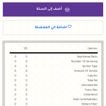
أضف إلى السلة
اضافة الي المفضلة
135
Calories
0
0
Nutritional Facts
0
0
Number Of Servicing
0
0
Service Type
0
0
Amount Of Service
0
0
Calories
0
0
Total Fat
0
0
Saturated Fat
0
0
Trans Fats
0
0
Cholesterol
0
0
Total Carbohydrates
0
0
Dietary Fiber