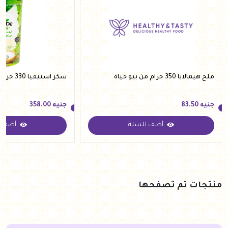
ملح هيمالايا 350 جرام من بيو حياة
سكر استيفيا 330 جرام من فيردي
جنيه
83.50
جنيه
358.00
أضف للسلة
أضف ل
جنيه
83.50
جنيه
358.00
منتجات تم تصفحها