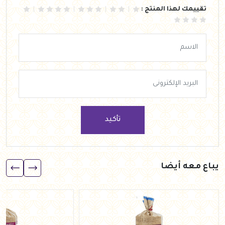
تقييمك لهذا المنتج :
تأكيد
يباع معه أيضا