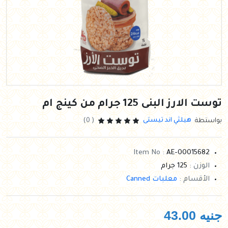
توست الارز البنى 125 جرام من كينج ام
هيلثي اند تيستى
بواستطة
( 0)
Item No :
AE-00015682
الوزن :
125 جرام
الأقسام :
معلبات Canned
جنيه
43.00