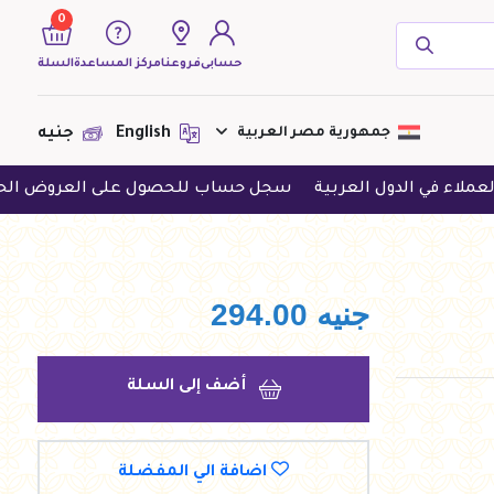
0
حسابى
فروعنا
مركز المساعدة
السلة
( 0 منتجات )
جمهورية مصر العربية
English
جنيه
ول العربية
سجل حساب للحصول على العروض الحصرية
حمل 
لا يوجد منتجات لعرضها فى الوقت
الحالى
جنيه
294.00
أضف إلى السلة
اضافة الي المفضلة