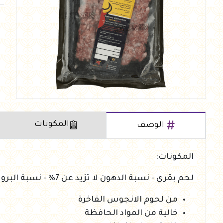
العروض Offers
جزارة
رايس كيك Rice cake
هيلثي كولا
المكونات
الوصف
المكونات:
لحم بقري - نسبة الدهون لا تزيد عن 7% - نسبة البروتين لا تزيد عن 30%
من لحوم الانجوس الفاخرة
خالية من المواد الحافظة