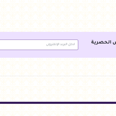
جنيه
284.00
جنيه
135.00
أضف للسلة
أضف 
 الحصرية