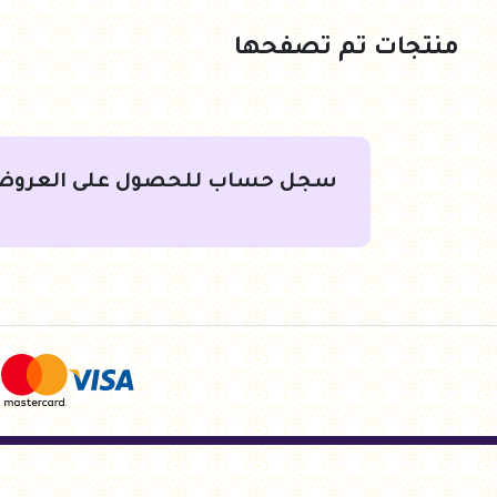
منتجات تم تصفحها
جنيه
588.00
جنيه
567.00
أضف للسلة
أضف للسلة
سجل حساب للحصول على العروض