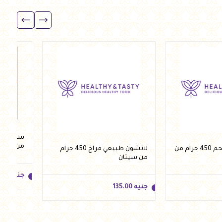
جنيه
315.00
جنيه
.00
للسلة
أضف للسلة
من مومز
لانشون طبيعي لحم 450 جرام من
لانشون طبيعي فراخ 450 جرام
من سيتان
جنيه
.00
جنيه
135.00