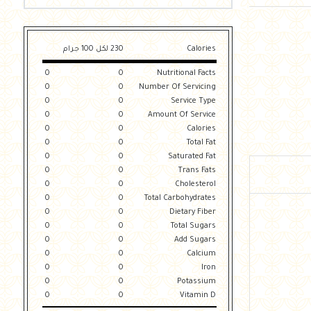
Calories
230 لكل 100 جرام
0
0
Nutritional Facts
0
0
Number Of Servicing
0
0
Service Type
0
0
Amount Of Service
0
0
Calories
0
0
Total Fat
0
0
Saturated Fat
0
0
Trans Fats
0
0
Cholesterol
0
0
Total Carbohydrates
0
0
Dietary Fiber
0
0
Total Sugars
0
0
Add Sugars
0
0
Calcium
0
0
Iron
0
0
Potassium
0
0
Vitamin D