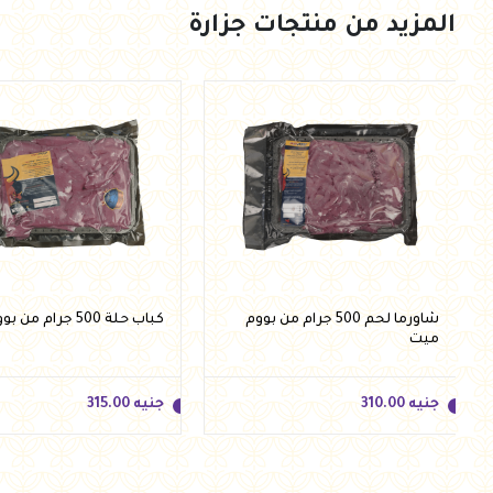
المزيد من منتجات جزارة
جنيه
242.50
جنيه
240.00
أضف للسلة
أضف للسلة
شاورما لحم 500 جرام من بووم
كباب حلة 500 جرام من بووم ميت
ميت
جنيه
310.00
جنيه
315.00