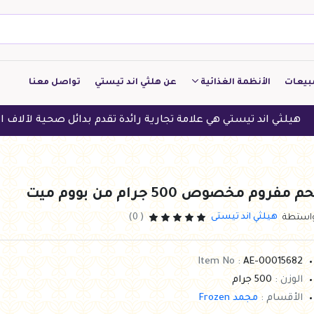
بيعات
الأنظمة الغذائية
عن هلثي اند تيستي
تواصل معنا
كيتو
تيستي هي علامة تجارية رائدة تقدم بدائل صحية لآلاف العملاء في الد
منخفض الكربوهيدرات
منخفض البروتين
م مفروم مخصوص 500 جرام من بووم ميت
النباتين
هيلثي اند تيستى
واستطة
( 0)
النظام النباتي
Item No :
AE-00015682
الوزن :
500 جرام
الأقسام :
مجمد Frozen