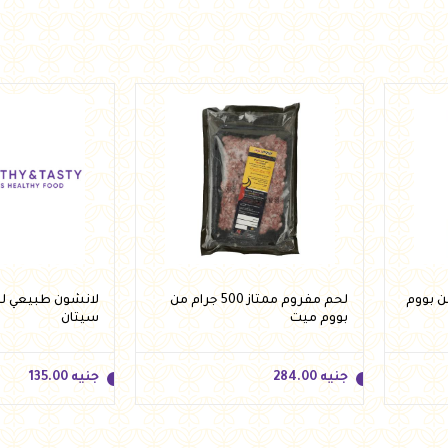
جنيه
315.00
جنيه
315.00
أضف للسلة
أضف 
 1 كيلو من بووم
لحم مفروم ممتاز 500 جرام من
بووم ميت
سيتان
جنيه
284.00
جنيه
135.00