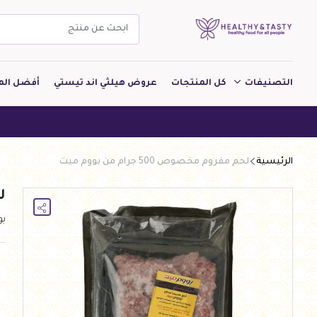
التصنيفات
كل المنتجات
عروض هيلثي اند تيستي
أفضل الم
مشروبات
هيلثي اند 
مخبوزات
الرئيسية
لحم مفروم مخصوص 500 جرام من بووم ميت
معجنات Pastry
لح
بقالة
ب
ألبان
بارات طاقة
دواجن