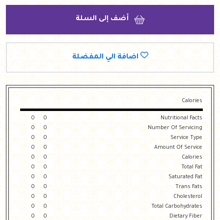
أضف إلى السلة
اضافة الي المفضلة
Calories
0
0
Nutritional Facts
0
0
Number Of Servicing
0
0
Service Type
0
0
Amount Of Service
0
0
Calories
0
0
Total Fat
0
0
Saturated Fat
0
0
Trans Fats
0
0
Cholesterol
0
0
Total Carbohydrates
0
0
Dietary Fiber