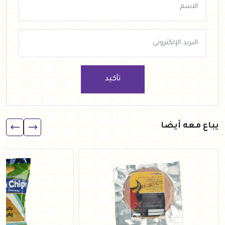
تأكيد
يباع معه أيضا