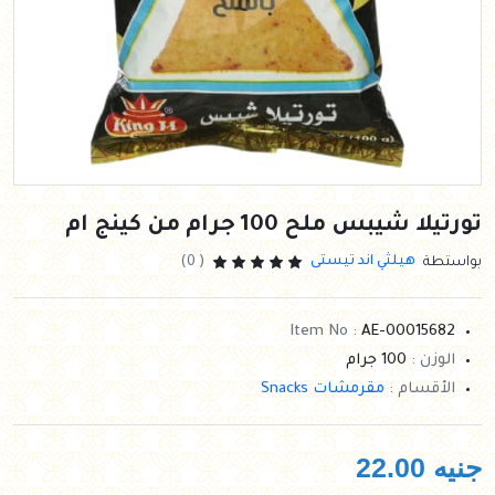
تورتيلا شيبس ملح 100 جرام من كينج ام
هيلثي اند تيستى
بواستطة
( 0)
Item No :
AE-00015682
الوزن :
100 جرام
الأقسام :
مقرمشات Snacks
جنيه
22.00