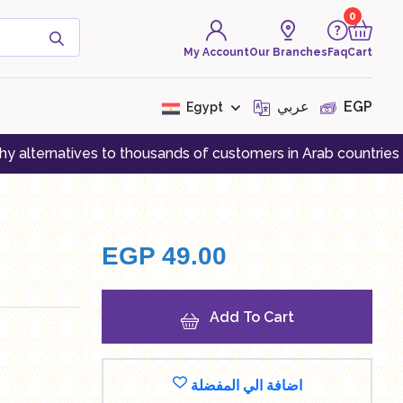
0
My Account
Our Branches
Faq
Cart
( 0 Product )
عربي
EGP
Egypt
natives to thousands of customers in Arab countries
Regist
There are no products to
display at the moment
EGP
49.00
Add To Cart
اضافة الي المفضلة