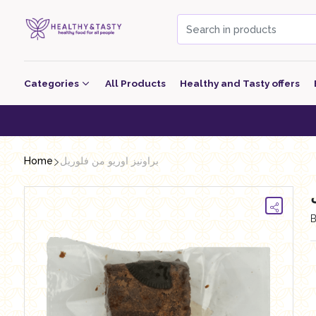
Categories
All Products
Healthy and Tasty offers
Beverage
He
Bakery
Home
براونيز اوريو من فلوريل
معجنات Pastry
Grocery
Dairy
Nutritional Energy Bars
Poultry