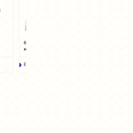
تورتيلا شيبس ملح 100 جرام
حلقات شوفان سيراتشا 60
من كينج ام
جرام من لينو
EGP
22.50
EGP
22.00
EGP
22.50
EGP
22.00
Add to cart
Add to cart