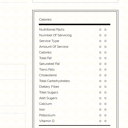
Calories
Nutritional Facts
0
0
Number Of Servicing
0
0
Service Type
0
0
Amount Of Service
0
0
Calories
0
0
Total Fat
0
0
Saturated Fat
0
0
Trans Fats
0
0
Cholesterol
0
0
Total Carbohydrates
0
0
Dietary Fiber
0
0
Total Sugars
0
0
Add Sugars
0
0
Calcium
0
0
Iron
0
0
Potassium
0
0
Vitamin D
0
0