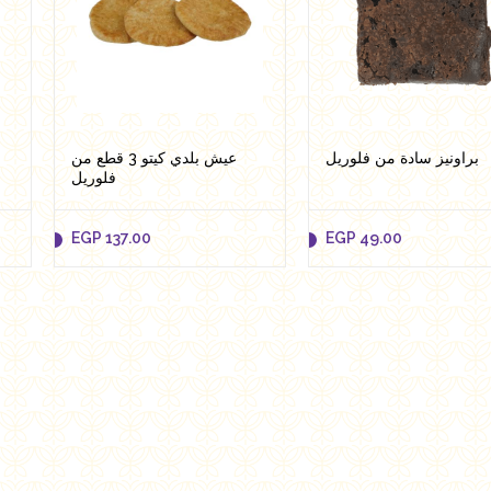
براونيز سادة من فلوريل
عيش بلدي كيتو 3 قطع من
ب
فلوريل
EGP
137.00
EGP
49.00
EGP
137.00
EGP
49.00
Add to cart
Add to cart