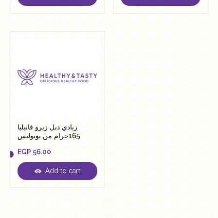
EGP
56.00
EGP
56.00
زبادي دبل زيرو فانيليا
165جرام من يوبوليس
EGP
56.00
Add to cart
EGP
56.00