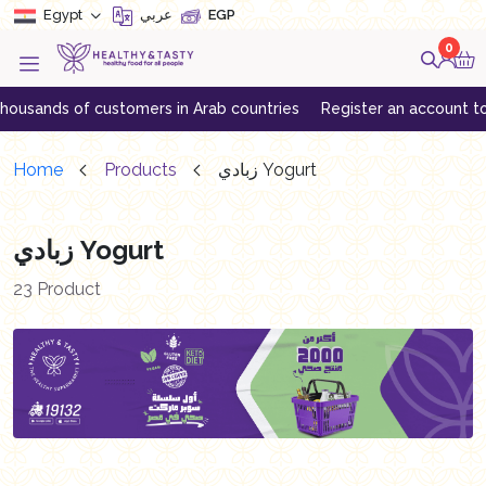
Egypt
عربي
EGP
0
s of customers in Arab countries
Register an account to get excl
Home
Products
زبادي Yogurt
زبادي Yogurt
23 Product