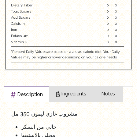
Dietary Fiber
0
0
Total Sugars
0
0
Add Sugars
0
0
Calcium
0
0
Iron
0
0
Potassium
0
0
Vitamin D
0
0
"Percent Daily Values are based on a 2,000 calorie diet. Your Daily
Values may be higher or lower depending on your calorie needs
Ingredients
Notes
Description
مشروب غازي ليمون 350 مل
خالي من السكر
محلى بالاستيفيا