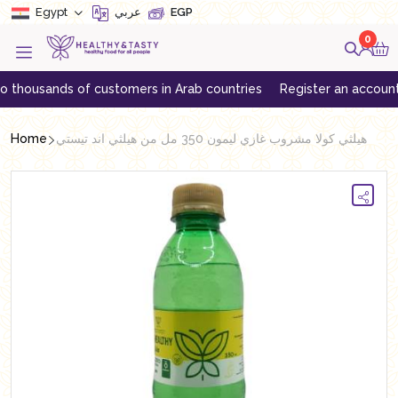
Egypt
عربي
EGP
0
usands of customers in Arab countries
Register an account to get
Home
هيلثي كولا مشروب غازي ليمون 350 مل من هيلثي اند تيستي