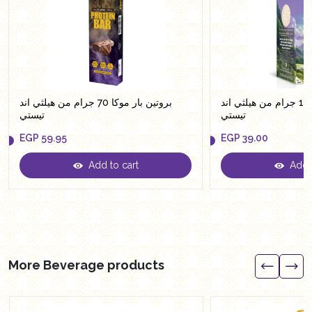
رايس كيك طماطم 105 جرام من هيلثي اند
بروتين بار موكا 70 جرام من هيلثي اند
تيستي
تيستي
EGP
59.95
EGP
39.00
Add to cart
Add t
EGP
59.95
EGP
39.00
More Beverage products