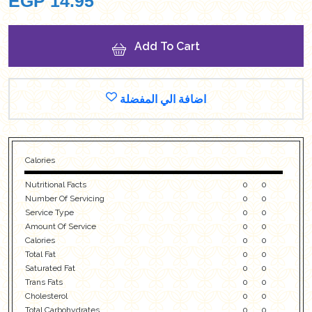
EGP
14.95
Add To Cart
اضافة الي المفضلة
Calories
Nutritional Facts
0
0
Number Of Servicing
0
0
Service Type
0
0
Amount Of Service
0
0
Calories
0
0
Total Fat
0
0
Saturated Fat
0
0
Trans Fats
0
0
Cholesterol
0
0
Total Carbohydrates
0
0