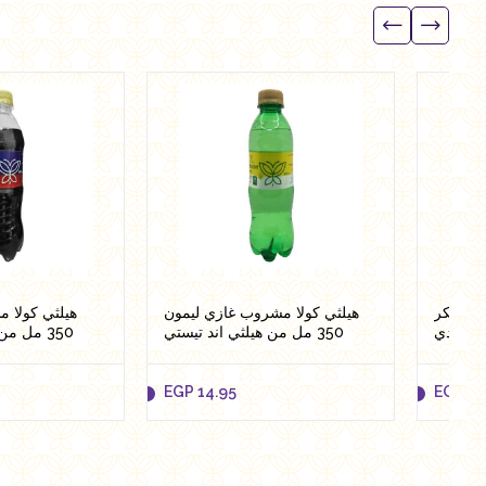
EGP
42.00
EGP
42
to cart
Add to cart
ون سكر
هيلثي كولا مشروب غازي ليمون
هيلثي كولا 
350 مل من هيلثي اند تيستي
350 مل من هيلثي اند تيستي
EGP
14.95
EGP
41