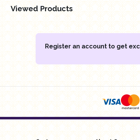
Viewed Products
EGP
14.95
EGP
14.95
Add to cart
Add to cart
Register an account to get exc