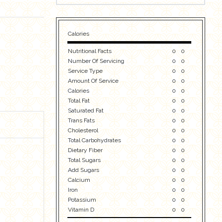
Calories
Nutritional Facts
0
0
Number Of Servicing
0
0
Service Type
0
0
Amount Of Service
0
0
Calories
0
0
Total Fat
0
0
Saturated Fat
0
0
Trans Fats
0
0
Cholesterol
0
0
Total Carbohydrates
0
0
Dietary Fiber
0
0
Total Sugars
0
0
Add Sugars
0
0
Calcium
0
0
Iron
0
0
Potassium
0
0
Vitamin D
0
0