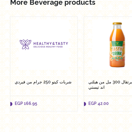
More Beverage products
EGP
39.00
EGP
38.95
Add to cart
Add to cart
عصير برتقال 300 مل من هيلثي
شربات كيتو 250 جرام من فيردي
اند تيستي
EGP
166.95
EGP
42.00