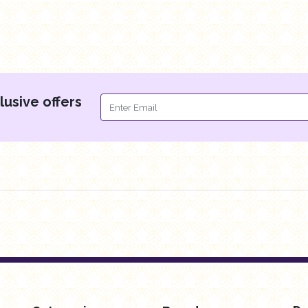
EGP
14.95
EGP
25.00
Add to cart
Add 
lusive offers