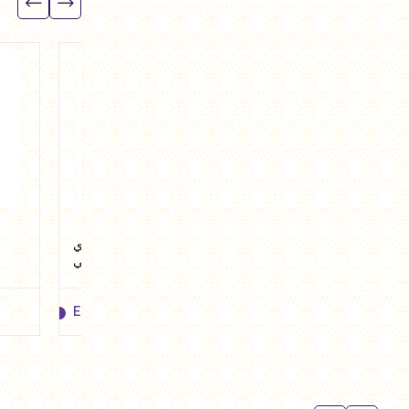
كولا مشروب غازي تفاح
هيلثي كولا مشروب غازي
اخضر 1 لتر من هيلثي اند
ليمون بالنعناع 1 لتر من هيلثي
تيستي
اند تيستي
EGP
38.95
EGP
38.95