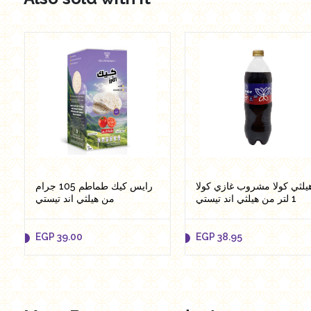
يلثي كولا مشروب غازي كولا
رايس كيك طماطم 105 جرام
1 لتر من هيلثي اند تيستي
من هيلثي اند تيستي
EGP
39.00
EGP
38.95