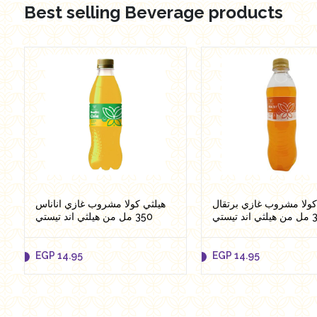
Best selling Beverage products
EGP
166.95
EGP
42.00
Add to cart
Add to cart
كولا مشروب غازي برتقال
هيلثي كولا مشروب غازي اناناس
350 ستي
350 مل من هيلثي اند تيستي
EGP
14.95
EGP
14.95