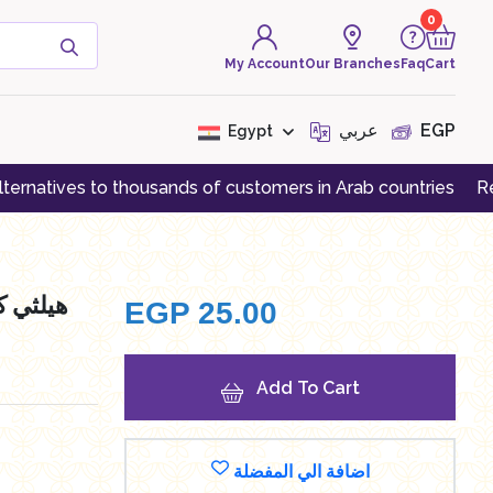
0
My Account
Our Branches
Faq
Cart
( 0 Product )
عربي
EGP
Egypt
s to thousands of customers in Arab countries
Register an a
There are no products to
display at the moment
EGP
25.00
Add To Cart
اضافة الي المفضلة