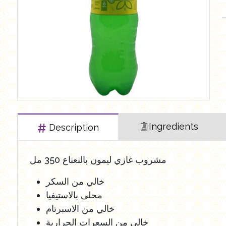
العروض Offers
Butchry
رايس كيك Rice cake
Healthy Cola
Ingredients
Description
مشروب غازي ليمون بالنعناع 350 مل
خالي من السكر
محلى بالاستيفيا
خالي من الاسبرتام
خالي من السعرات الحرارية