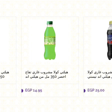
EGP
42.00
EGP
42.00
Add to cart
Add 
مشروب غازي كولا
هيلثي كولا مشروب غازي تفاح
هيلثي 
اخضر 350 مل من هيلثي اند
مل من هيلثي اند تي
تيستي
EGP
14.95
EGP
25.00