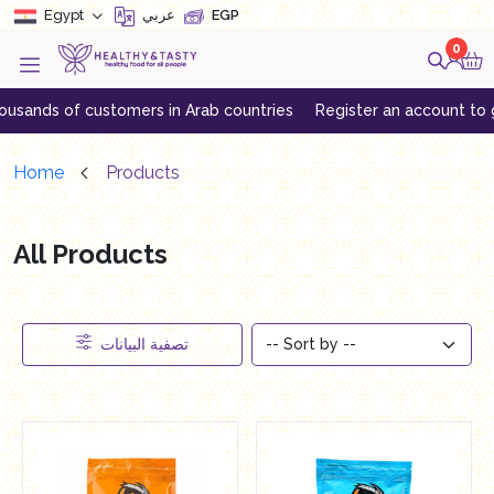
Egypt
عربي
EGP
0
customers in Arab countries
Register an account to get exclusive
Home
Products
All Products
تصفية البيانات