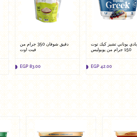
ادي يوناني تشيز كيك توت
دقيق شوفان 350 جرام من
150 جرام من يوبوليس
فيت اوت
EGP
83.00
EGP
42.00
EGP
83.00
EGP
42.00
Add to cart
Add to cart