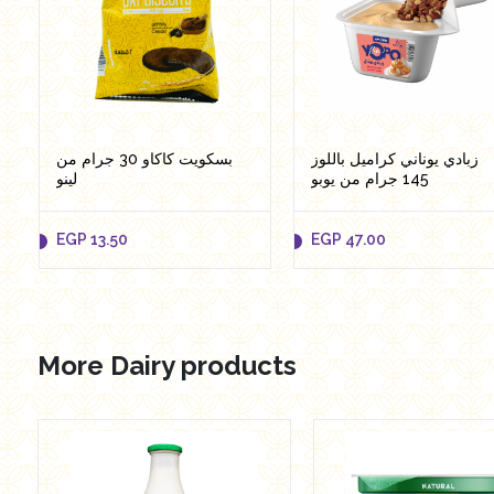
زبادي يوناني كراميل باللوز
بسكويت كاكاو 30 جرام من
145 جرام من يوبو
لينو
EGP
13.50
EGP
47.00
More Dairy products
EGP
13.50
EGP
47.00
Add to cart
Add to cart