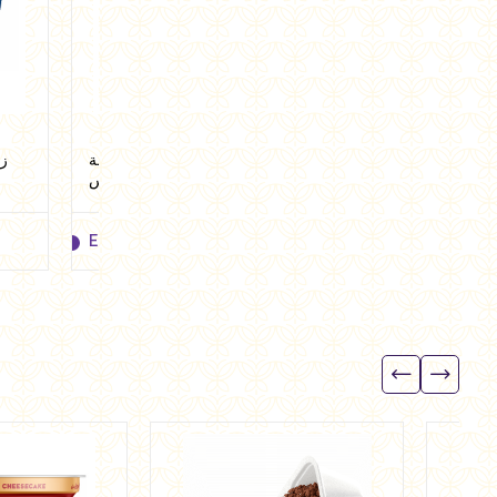
لبن رايب 850 مل من ميلك
زبادي يوناني تشيز كيك فراولة
زب
مان
150 جرام من يوبوليس
EGP
42.00
EGP
65.00
EGP
42.00
EGP
65.00
Add to cart
Add to cart