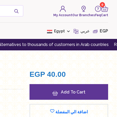
0
My Account
Our Branches
Faq
Cart
( 0 Product )
عربي
EGP
Egypt
s to thousands of customers in Arab countries
Register an 
There are no products to
display at the moment
EGP
40.00
Add To Cart
اضافة الي المفضلة