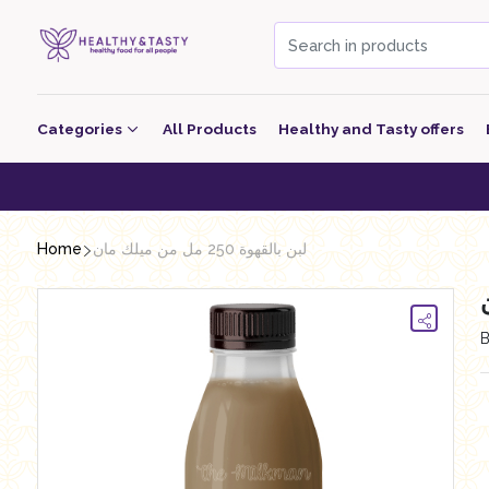
Categories
All Products
Healthy and Tasty offers
Beverage
Healthy 
Bakery
Home
لبن بالقهوة 250 مل من ميلك مان
معجنات Pastry
Grocery
Dairy
Nutritional Energy Bars
Poultry