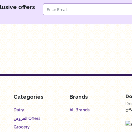
lusive offers
Categories
Brands
Do
Do
Dairy
All Brands
off
العروض Offers
Grocery