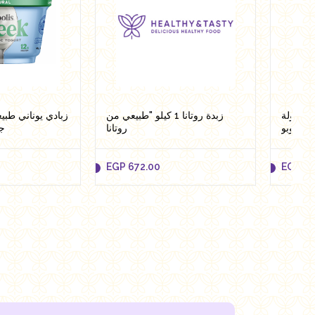
لفراولة
زبدة روتانا 1 كيلو "طبيعي من
روتانا
ج
EGP
672.00
EGP
47
EGP
672.00
EGP
47
to cart
Add to cart