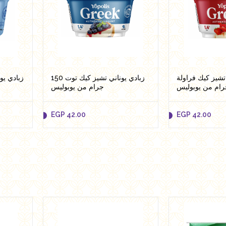
تشيز كيك فراولة
زبادي يوناني تشيز كيك توت 150
جرام من يوبوليس
EGP
42.00
EGP
42.00
EGP
42.00
EGP
42.00
Add to cart
Add 