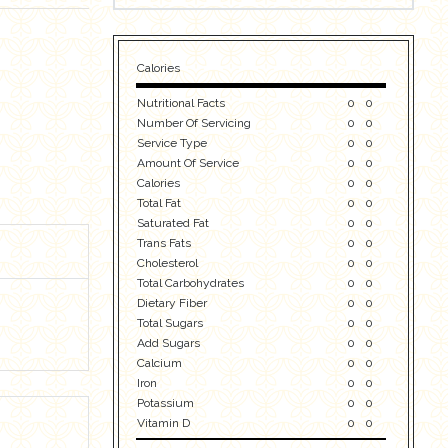
Calories
Nutritional Facts
0
0
Number Of Servicing
0
0
Service Type
0
0
Amount Of Service
0
0
Calories
0
0
Total Fat
0
0
Saturated Fat
0
0
Trans Fats
0
0
Cholesterol
0
0
Total Carbohydrates
0
0
Dietary Fiber
0
0
Total Sugars
0
0
Add Sugars
0
0
Calcium
0
0
Iron
0
0
Potassium
0
0
Vitamin D
0
0