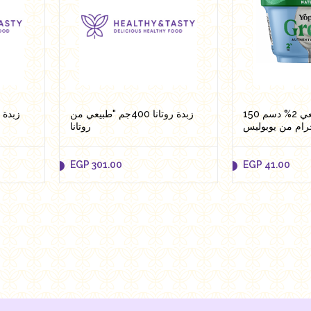
زبادي يوناني طبيعي 2% دسم 150
زبدة روتانا 400جم "طبيعي من
رام من يوبوليس
روتانا
EGP
301.00
EGP
41.00
EGP
301.00
EGP
41.00
Add to cart
Add 