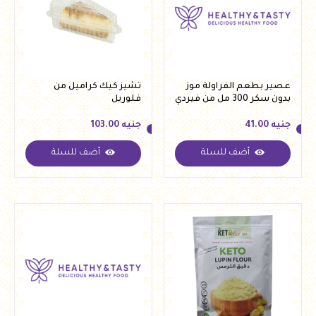
عصير بطعم الفراولة موز
تشيز كيك كراميل من
بدون سكر 300 مل من فيردي
فلوريل
جنيه
41.00
جنيه
103.00
أضف للسلة
أضف للسلة
جنيه
41.00
جنيه
103.00