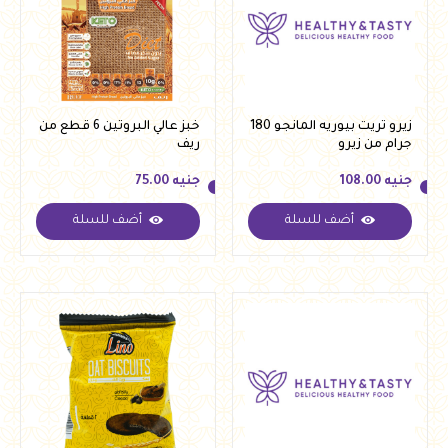
زيرو تريت بيوريه المانجو 180
خبز عالي البروتين 6 قطع من
جرام من زيرو
ريف
جنيه
108.00
جنيه
75.00
أضف للسلة
أضف للسلة
جنيه
108.00
جنيه
75.00