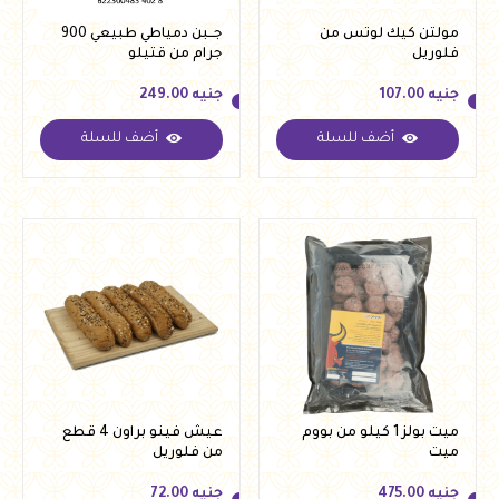
مولتن كيك لوتس من
جــبن دمياطي طبيعي 900
فلوريل
جرام من قتيلو
جنيه
107.00
جنيه
249.00
أضف للسلة
أضف للسلة
جنيه
107.00
جنيه
249.00
ميت بولز 1 كيلو من بووم
عيش فينو براون 4 قطع
ميت
من فلوريل
جنيه
475.00
جنيه
72.00