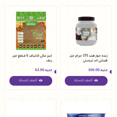
زبده جوز هند 375 جرام من
خبز عالي الالياف 6 قطع من
هيلثي اند تيستي
ريف
جنيه
300.00
جنيه
62.00
أضف للسلة
أضف للسلة
جنيه
300.00
جنيه
62.00