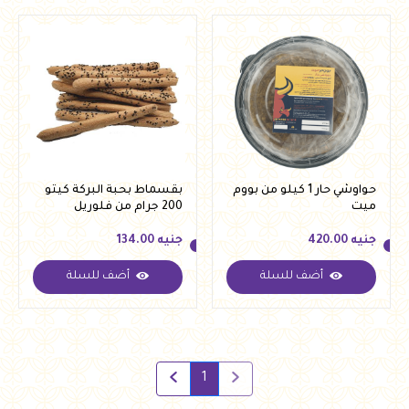
حواوشي حار 1 كيلو من بووم
بقسماط بحبة البركة كيتو
ميت
200 جرام من فلوريل
جنيه
420.00
جنيه
134.00
أضف للسلة
أضف للسلة
جنيه
420.00
جنيه
134.00
1