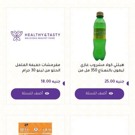
هيلثي كولا مشروب غازي
مقرمشات خفيفة الفلفل
ليمون بالنعناع 350 مل من
الحلو من لينو 30 جرام
هيلثي اند تيستي
جنيه
25.00
جنيه
18.00
أضف للسلة
أضف للسلة
جنيه
25.00
جنيه
18.00