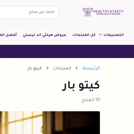
التصنيفات
كل المنتجات
عروض هيلثي اند تيستي
أفضل الم
مشروبات
هيلثي ا
مخبوزات
الرئيسية
المنتجات
كيتو بار
معجنات Pastry
كيتو بار
بقالة
ألبان
10 المنتج
بارات طاقة
دواجن