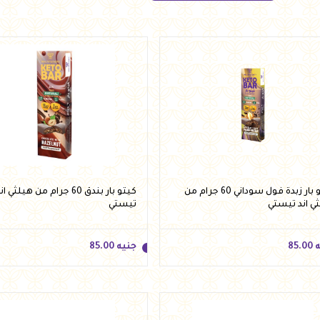
كيتو بار زبدة فول سوداني 60 جرام من
كيتو بار بندق 60 جرام من هيلثي ا
ي اند تيستي
تيستي
ه
85.00
جنيه
85.00