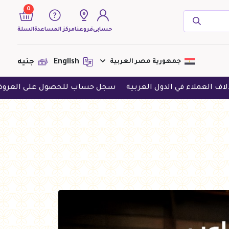
0
حسابى
فروعنا
مركز المساعدة
السلة
( 0 منتجات )
جمهورية مصر العربية
English
جنيه
الدول العربية
سجل حساب للحصول على العروض الحصرية
ح
لا يوجد منتجات لعرضها فى الوقت
الحالى