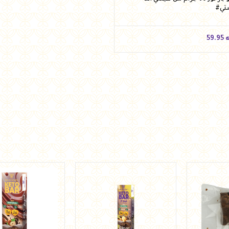
تي#
ه
59.95
ه
59.95
أضف للسلة