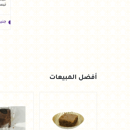
تيس
جني
جني
أفضل المبيعات