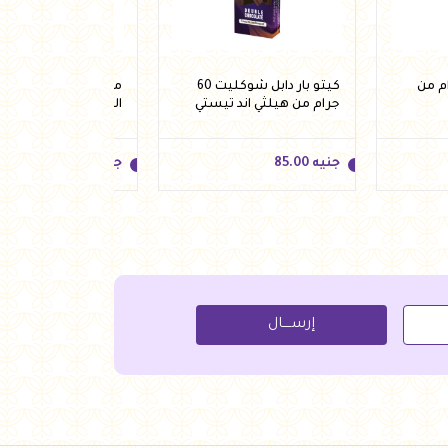
ندق 60 جرام من
كيتو بار دابل شوكليت 60
معكرونة شعيرية ال
جرام من هيلثي اند تيستي
الخالية من الغلوتين م
250 جرام
جنيه
85.00
جنيه
108.00
جنيه
85.00
جنيه
108.00
إرســــال
لة
أضف للسلة
أضف للسلة