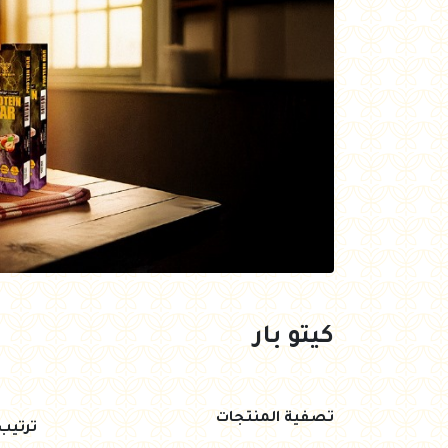
العروض Offers
جزارة
رايس كيك Rice cake
هيلثي كولا
كيتو بار
تصفية المنتجات
ترتي