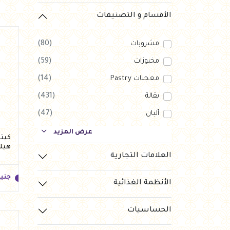
الأقسام و التصنيفات
مشروبات
(80)
مخبوزات
(59)
معجنات Pastry
(14)
بقالة
(431)
ألبان
(47)
بارات طاقة
(123)
عرض المزيد
هيلث
دواجن
(56)
العلامات التجارية
العروض Offers
(1)
جني
الأنظمة الغذائية
جزارة
(120)
رايس كيك Rice cake
(10)
الحساسيات