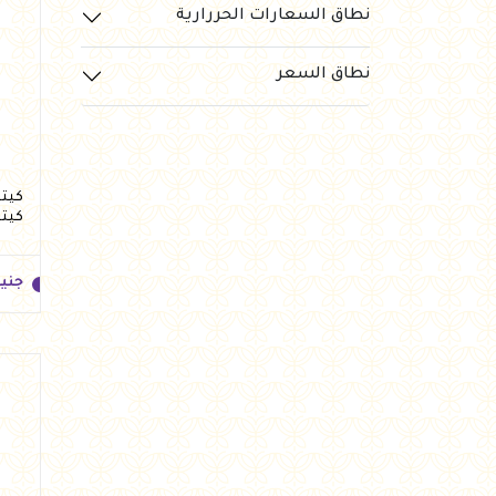
نطاق السعارات الحررارية
جني
نطاق السعر
كيت
جني
جني