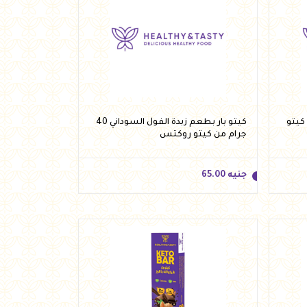
جنيه
85.00
أضف للسلة
 جرام من كيتو
كيتو بار بطعم زبدة الفول السوداني 40
جرام من كيتو روكتس
جنيه
65.00
جنيه
65.00
أضف للسلة