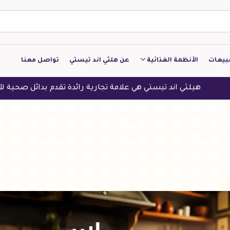
بيعات
الأنظمة الغذائية
عن هلثي اند تيستي
تواصل معنا
كيتو
ند تيستي هي علامة تجارية رائدة تقدم بدائل صحية لآلاف العملاء في 
منخفض الكربوهيدرات
منخفض البروتين
النباتين
النظام النباتي