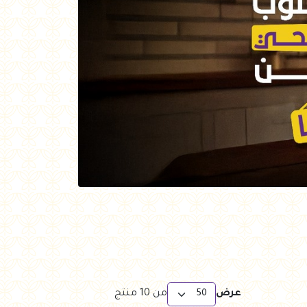
عرض
من
10
منتج