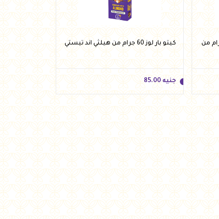
كولاتة جوز الهند 60 جرام من
كيتو بار لوز 60 جرام من هيلثي اند تيستي
جنيه
85.00
جنيه
85.00
أضف للسلة