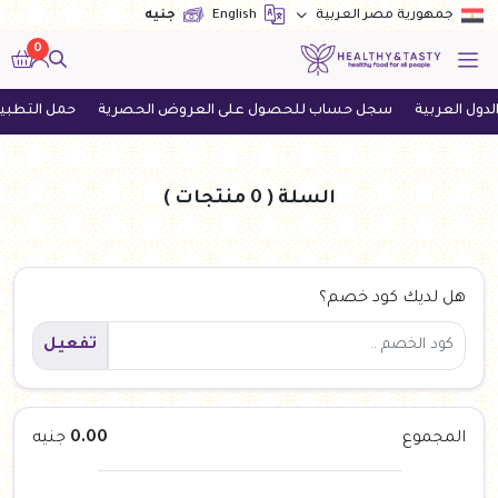
English
جنيه
جمهورية مصر العربية
0
ل العربية
سجل حساب للحصول على العروض الحصرية
حمل التطبيق ا
السلة
( 0 منتجات )
هل لديك كود خصم؟
تفعيل
المجموع
0.00
جنيه